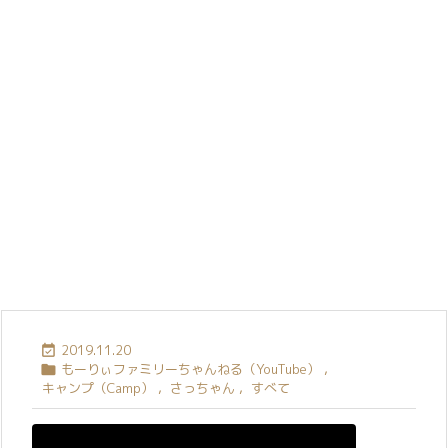
2019.11.20

もーりぃファミリーちゃんねる（YouTube）
,

キャンプ（Camp）
,
さっちゃん
,
すべて