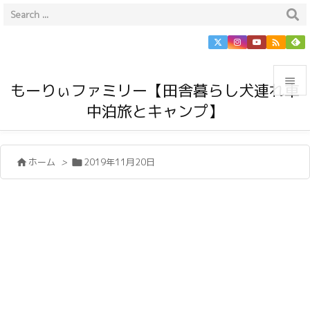


もーりぃファミリー【田舎暮らし犬連れ車
中泊旅とキャンプ】

メニュ

ホーム
>
2019年11月20日


サイド

前へ

次へ

検索