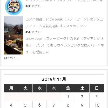
46件のビュー
コスパ最強！snow peak（スノーピーク）のアメニ
ティドームは初心者にオススメのテント
45件のビュー
snow peak（スノーピーク）の IGT（アイアングリ
ルテーブル） でおうちベランピングな炭火バーベキ
ューを堪能した
41件のビュー
2019年11月
月
火
水
木
金
土
日
1
2
3
4
5
6
7
8
9
10