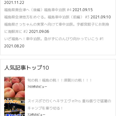
2021.11.22
福島県奥会津へ（後編）福島車中泊旅 #4
2021.09.15
福島県会津地方をめぐる。福島車中泊旅（前編） #3
2021.09.10
福島県さっちゃんの実家へ向けて車中泊旅。宇都宮餃子にお刺身
に海鮮丼に #2
2021.09.06
いざ福島へ！車中泊旅。急がずにのんびり向かっていこう #1
2021.08.20
人気記事トップ10
旬の桃！福島の桃！！須賀川の桃！！！
763件のビュー
スイスポで行くヘキサエヴォPro. 重ね張りで猛暑の
キャンプを乗り切る！
72件のビュー