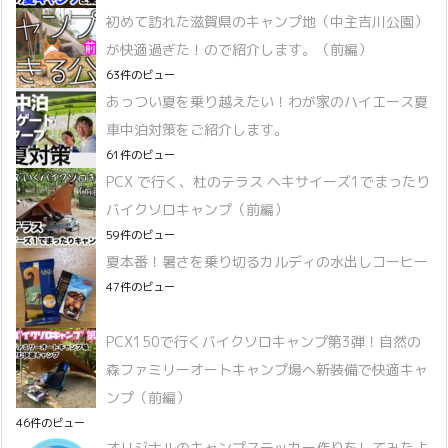
初めて訪れた滋賀県のキャンプ地（中主吉川公園）
が快適過ぎた！ので紹介します。（前編）
63件のビュー
あっつい夏を乗り越えたい！わが家のハイエース夏
車中泊対策をご紹介します。
61件のビュー
PCX で行く、杜のテラス ヘキサイーズ1でまったり
バイクソロキャンプ（前編）
59件のビュー
夏本番！暑さを乗り切るカルディの水出しコーヒー
47件のビュー
PCX150で行くバイクソロキャンプ第3弾！自然の
森ファミリーオートキャンプ場へ新装備で快適キャ
ンプ（前編）
46件のビュー
オリジナルのキャンプステッカー作りをしてみたよ