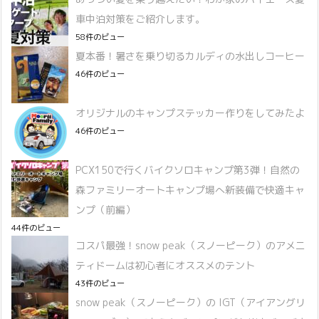
車中泊対策をご紹介します。
58件のビュー
夏本番！暑さを乗り切るカルディの水出しコーヒー
46件のビュー
オリジナルのキャンプステッカー作りをしてみたよ
46件のビュー
PCX150で行くバイクソロキャンプ第3弾！自然の
森ファミリーオートキャンプ場へ新装備で快適キャ
ンプ（前編）
44件のビュー
コスパ最強！snow peak（スノーピーク）のアメニ
ティドームは初心者にオススメのテント
43件のビュー
snow peak（スノーピーク）の IGT（アイアングリ