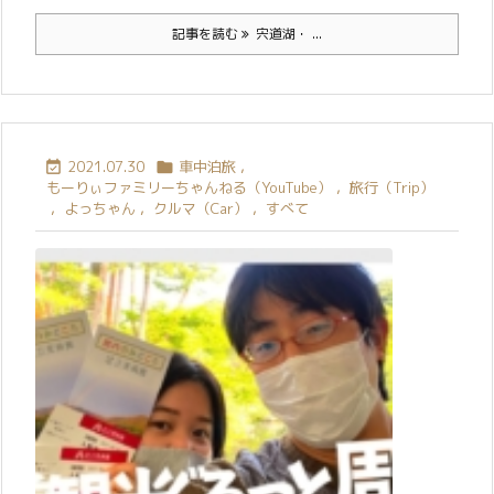
記事を読む
宍道湖・ ...
2021.07.30
車中泊旅
,


もーりぃファミリーちゃんねる（YouTube）
,
旅行（Trip）
,
よっちゃん
,
クルマ（Car）
,
すべて