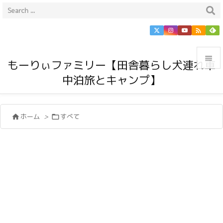


もーりぃファミリー【田舎暮らし犬連れ車
中泊旅とキャンプ】

メニュ

ホーム
>
すべて


サイド

前へ

次へ

検索