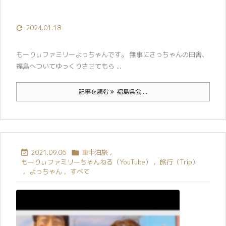
2024.01.18

もーりぃファミリーよっちゃんです。 無事にさっちゃんの田舎、
福島へついてゆっくりさせてもら ...
記事を読む
福島県会 ...
2021.09.06
車中泊旅
,


もーりぃファミリーちゃんねる（YouTube）
,
旅行（Trip）
,
よっちゃん
,
すべて