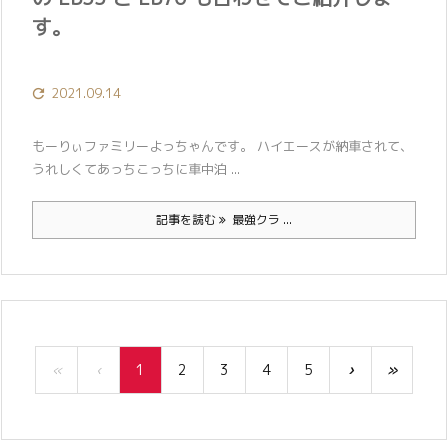
す。
2021.09.14

もーりぃファミリーよっちゃんです。 ハイエースが納車されて、
うれしくてあっちこっちに車中泊 ...
記事を読む
最強クラ ...
«
‹
1
2
3
4
5
›
»