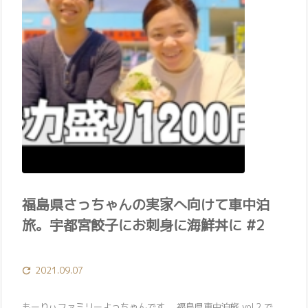
福島県さっちゃんの実家へ向けて車中泊
旅。宇都宮餃子にお刺身に海鮮丼に #2
2021.09.07

もーりぃファミリーよっちゃんです。 福島県車中泊旅 vol.2 で