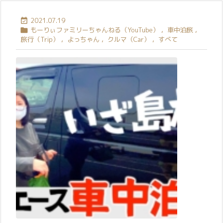
2021.07.19

もーりぃファミリーちゃんねる（YouTube）
,
車中泊旅
,

旅行（Trip）
,
よっちゃん
,
クルマ（Car）
,
すべて