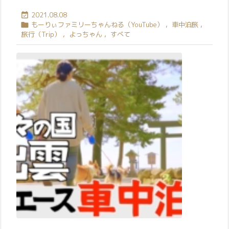
2021.08.08

もーりぃファミリーちゃんねる（YouTube）
,
車中泊旅
,

旅行（Trip）
,
よっちゃん
,
すべて