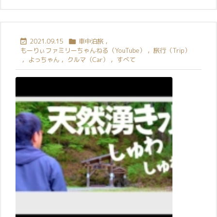
2021.09.15
車中泊旅
,


もーりぃファミリーちゃんねる（YouTube）
,
旅行（Trip）
,
よっちゃん
,
クルマ（Car）
,
すべて