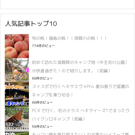
人気記事トップ10
旬の桃！福島の桃！！須賀川の桃！！！
774件のビュー
初めて訪れた滋賀県のキャンプ地（中主吉川公園）
が快適過ぎた！ので紹介します。（前編）
66件のビュー
スイスポで行くヘキサエヴォPro. 重ね張りで猛暑の
キャンプを乗り切る！
66件のビュー
PCX で行く、杜のテラス ヘキサイーズ1でまったり
バイクソロキャンプ（前編）
59件のビュー
あっつい夏を乗り越えたい！わが家のハイエース夏