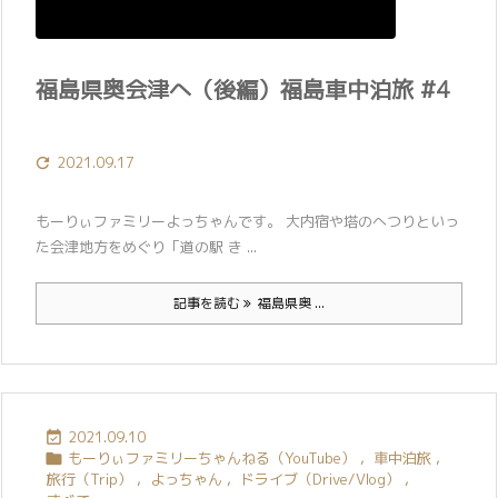
福島県奥会津へ（後編）福島車中泊旅 #4
2021.09.17

もーりぃファミリーよっちゃんです。 大内宿や塔のへつりといっ
た会津地方をめぐり「道の駅 き ...
記事を読む
福島県奥 ...
2021.09.10

もーりぃファミリーちゃんねる（YouTube）
,
車中泊旅
,

旅行（Trip）
,
よっちゃん
,
ドライブ（Drive/Vlog）
,