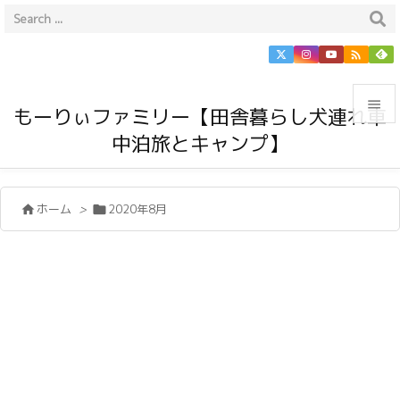


もーりぃファミリー【田舎暮らし犬連れ車
中泊旅とキャンプ】

メニュ

ホーム
>
2020年8月


サイド

前へ

次へ

検索