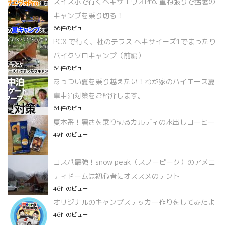
スイスポで行くヘキサエヴォPro. 重ね張りで猛暑の
キャンプを乗り切る！
66件のビュー
PCX で行く、杜のテラス ヘキサイーズ1でまったり
バイクソロキャンプ（前編）
64件のビュー
あっつい夏を乗り越えたい！わが家のハイエース夏
車中泊対策をご紹介します。
61件のビュー
夏本番！暑さを乗り切るカルディの水出しコーヒー
49件のビュー
コスパ最強！snow peak（スノーピーク）のアメニ
ティドームは初心者にオススメのテント
46件のビュー
オリジナルのキャンプステッカー作りをしてみたよ
46件のビュー