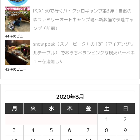
PCX150で行くバイクソロキャンプ第3弾！自然の
森ファミリーオートキャンプ場へ新装備で快適キャ
ンプ（前編）
44件のビュー
snow peak（スノーピーク）の IGT（アイアングリ
ルテーブル） でおうちベランピングな炭火バーベキ
ューを堪能した
42件のビュー
2020年8月
月
火
水
木
金
土
日
1
2
3
4
5
6
7
8
9