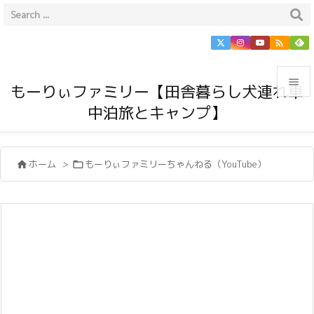


もーりぃファミリー【田舎暮らし犬連れ車
中泊旅とキャンプ】

メニュ

ホーム
>
もーりぃファミリーちゃんねる（YouTube）


サイド

前へ

次へ

検索