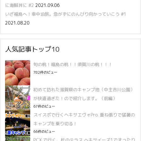
に海鮮丼に #2
2021.09.06
いざ福島へ！車中泊旅。急がずにのんびり向かっていこう #1
2021.08.20
人気記事トップ10
旬の桃！福島の桃！！須賀川の桃！！！
782件のビュー
初めて訪れた滋賀県のキャンプ地（中主吉川公園）
が快適過ぎた！ので紹介します。（前編）
67件のビュー
スイスポで行くヘキサエヴォPro. 重ね張りで猛暑の
キャンプを乗り切る！
66件のビュー
PCX で行く、杜のテラス ヘキサイーズ1でまったり