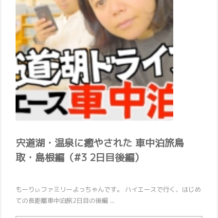
宍道湖・温泉に癒やされた 車中泊旅鳥
取・島根編（#3 2日目後編）
もーりぃファミリーよっちゃんです。 ハイエースで行く、はじめ
ての長距離車中泊旅2日目の後編 ...