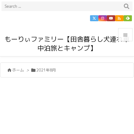


もーりぃファミリー【田舎暮らし犬連れ車
中泊旅とキャンプ】

メニュ

ホーム
>
2021年8月


サイド

前へ

次へ

検索