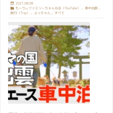
2021.08.08

もーりぃファミリーちゃんねる（YouTube）
,
車中泊旅
,

旅行（Trip）
,
よっちゃん
,
すべて