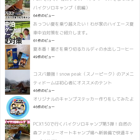
バイクソロキャンプ（前編）
64件のビュー
あっつい夏を乗り越えたい！わが家のハイエース夏
車中泊対策をご紹介します。
61件のビュー
夏本番！暑さを乗り切るカルディの水出しコーヒー
49件のビュー
コスパ最強！snow peak（スノーピーク）のアメニ
ティドームは初心者にオススメのテント
46件のビュー
オリジナルのキャンプステッカー作りをしてみたよ
46件のビュー
PCX150で行くバイクソロキャンプ第3弾！自然の
森ファミリーオートキャンプ場へ新装備で快適キャ