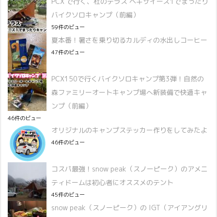
PCX で行く、杜のテラス ヘキサイーズ1でまったり
バイクソロキャンプ（前編）
59件のビュー
夏本番！暑さを乗り切るカルディの水出しコーヒー
47件のビュー
PCX150で行くバイクソロキャンプ第3弾！自然の
森ファミリーオートキャンプ場へ新装備で快適キャ
ンプ（前編）
46件のビュー
オリジナルのキャンプステッカー作りをしてみたよ
46件のビュー
コスパ最強！snow peak（スノーピーク）のアメニ
ティドームは初心者にオススメのテント
45件のビュー
snow peak（スノーピーク）の IGT（アイアングリ