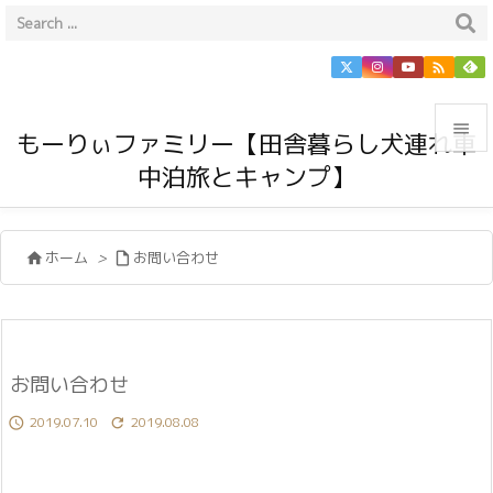


もーりぃファミリー【田舎暮らし犬連れ車
中泊旅とキャンプ】

メニュ

ホーム
>
お問い合わせ


サイド

前へ

次へ
お問い合わせ

2019.07.10
2019.08.08


検索