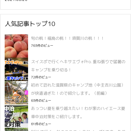
人気記事トップ10
旬の桃！福島の桃！！須賀川の桃！！！
763件のビュー
スイスポで行くヘキサエヴォPro. 重ね張りで猛暑の
キャンプを乗り切る！
72件のビュー
初めて訪れた滋賀県のキャンプ地（中主吉川公園）
が快適過ぎた！ので紹介します。（前編）
63件のビュー
あっつい夏を乗り越えたい！わが家のハイエース夏
車中泊対策をご紹介します。
61件のビュー