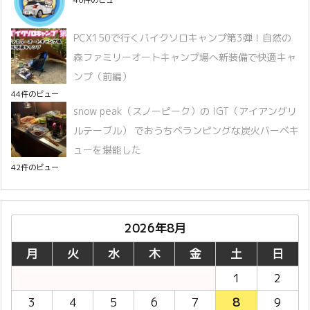
46件のビュー
PCX150で行くバイクソロキャンプ第3弾！自然の
森ファミリーオートキャンプ場へ新装備で快適キャ
ンプ（前編）
44件のビュー
snow peak（スノーピーク）の IGT（アイアングリ
ルテーブル） でおうちベランピングな炭火バーベキ
ューを堪能した
42件のビュー
2026年8月
月
火
水
木
金
土
日
1
2
3
4
5
6
7
8
9