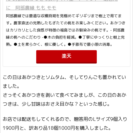
に 阿部農縁 もも モモ
阿部農縁では最適な収穫時期を見極めてギリギリまで樹上で育てま
す。農家直送の完熟したもぎたての桃をお楽しみください。あかつき
はカリカリとした食感が特徴の福島ではお馴染みの桃です。- 阿部農
縁の桃へのこだわり -●木の負担を軽減。●丁寧にゆっくりと樹上完
熟。●土を柔らかく、根に優しく。●手散布で最小限の消毒。
楽天
この日はあかつきとソムタム、そしてりんごも置かれてい
ました。
さっそくあかつきを剥いて食べてみましが、この日のあか
つきは、少し甘味はおさえ目かな？といった感じ。
お店では配送もしてくれるので、贈答用のLサイズ9個入り
1900円と、訳あり品18個1000円を購入しました。