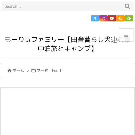


もーりぃファミリー【田舎暮らし犬連れ車
中泊旅とキャンプ】

メニュ

ホーム
>
フード（Food）


サイド

前へ

次へ

検索