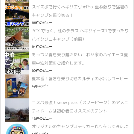
スイスポで行くヘキサエヴォPro. 重ね張りで猛暑の
キャンプを乗り切る！
66件のビュー
PCX で行く、杜のテラス ヘキサイーズ1でまったり
バイクソロキャンプ（前編）
64件のビュー
あっつい夏を乗り越えたい！わが家のハイエース夏
車中泊対策をご紹介します。
60件のビュー
夏本番！暑さを乗り切るカルディの水出しコーヒー
49件のビュー
コスパ最強！snow peak（スノーピーク）のアメニ
ティドームは初心者にオススメのテント
46件のビュー
オリジナルのキャンプステッカー作りをしてみたよ