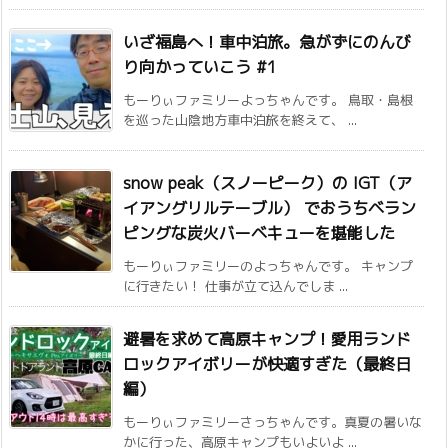
いざ福島へ！車中泊旅。急がずにのんび
り向かっていこう #1
もーりぃファミリーよっちゃんです。 鳥取・島根
を巡った山陰地方車中泊旅を終えて、 ...
snow peak（スノーピーク）の IGT（ア
イアングリルテーブル） でおうちベラン
ピングな炭火バーベキューを堪能した
もーりぃファミリーのよっちゃんです。 キャンプ
に行きたい！ 仕事が立て込んでしま ...
避暑を求めて高原キャンプ！愛用ランド
ロックアイボリーが快適すぎた（最終日
編）
もーりぃファミリーさっちゃんです。真夏の暑いな
かに行った、高原キャンプもいよいよ ...