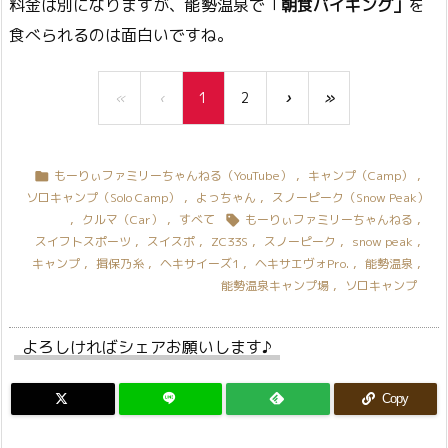
料金は別になりますが、能勢温泉で「
朝食バイキング」
を
食べられるのは面白いですね。
«
‹
1
2
›
»
もーりぃファミリーちゃんねる（YouTube）
,
キャンプ（Camp）
,

ソロキャンプ（Solo Camp）
,
よっちゃん
,
スノーピーク（Snow Peak）
,
クルマ（Car）
,
すべて
もーりぃファミリーちゃんねる
,

スイフトスポーツ
,
スイスポ
,
ZC33S
,
スノーピーク
,
snow peak
,
キャンプ
,
揖保乃糸
,
ヘキサイーズ1
,
ヘキサエヴォPro.
,
能勢温泉
,
能勢温泉キャンプ場
,
ソロキャンプ
よろしければシェアお願いします♪
Copy