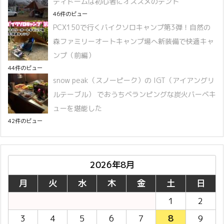
ティドームは初心者にオススメのテント
46件のビュー
PCX150で行くバイクソロキャンプ第3弾！自然の
森ファミリーオートキャンプ場へ新装備で快適キャ
ンプ（前編）
44件のビュー
snow peak（スノーピーク）の IGT（アイアングリ
ルテーブル） でおうちベランピングな炭火バーベキ
ューを堪能した
42件のビュー
2026年8月
月
火
水
木
金
土
日
1
2
3
4
5
6
7
8
9