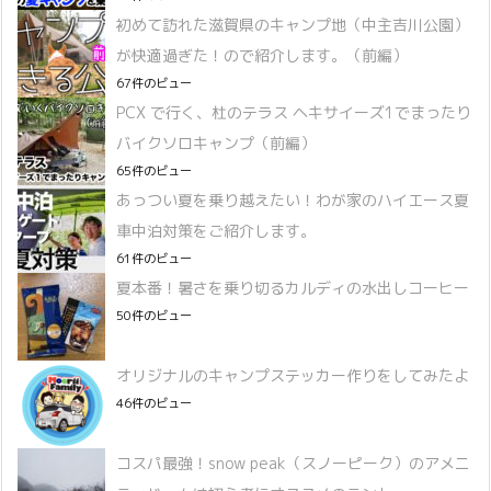
初めて訪れた滋賀県のキャンプ地（中主吉川公園）
が快適過ぎた！ので紹介します。（前編）
67件のビュー
PCX で行く、杜のテラス ヘキサイーズ1でまったり
バイクソロキャンプ（前編）
65件のビュー
あっつい夏を乗り越えたい！わが家のハイエース夏
車中泊対策をご紹介します。
61件のビュー
夏本番！暑さを乗り切るカルディの水出しコーヒー
50件のビュー
オリジナルのキャンプステッカー作りをしてみたよ
46件のビュー
コスパ最強！snow peak（スノーピーク）のアメニ