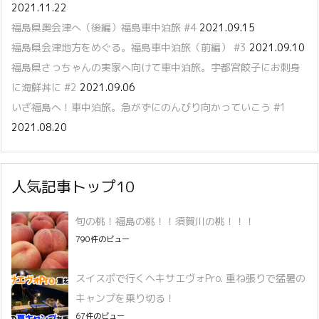
2021.11.22
福島県奥会津へ（後編）福島車中泊旅 #4
2021.09.15
福島県会津地方をめぐる。福島車中泊旅（前編） #3
2021.09.10
福島県さっちゃんの実家へ向けて車中泊旅。宇都宮餃子にお刺身
に海鮮丼に #2
2021.09.06
いざ福島へ！車中泊旅。急がずにのんびり向かっていこう #1
2021.08.20
人気記事トップ10
旬の桃！福島の桃！！須賀川の桃！！！
790件のビュー
スイスポで行くヘキサエヴォPro. 重ね張りで猛暑の
キャンプを乗り切る！
67件のビュー