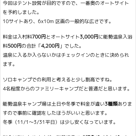
今回はテント設営が目的ですので、一番奥のオートサイト
を予約しました。
10サイトあり、6x10m 区画の一般的な広さです。
料金は入村料
700円
とオートサイト
3,000円
に能勢温泉入浴
料
500円
の合計「
4,200円
」でした。
温泉に入るか入らないかはチェックインのときに決められ
ます。
ソロキャンプでの利用と考えると少し割高ですね。
4名程度からのファミリーキャンプだと普通だと思います。
能勢温泉キャンプ場は土日や冬季で料金が違い
3種類
ありま
すので事前に確認をしたほうがいいと思います。
冬季（11/1～3/31平日）は少し安くなっています。