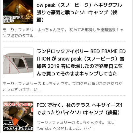
ow peak（スノーピーク）ヘキサダブル
張りで豪雨と戦ったソロキャンプ（後
編）
もーりぃファミリーよっちゃんです。 初めてお邪魔した能勢温泉キャ
ンプ場でのダブル ...
ランドロックアイボリー RED FRAME ED
ITION が snow peak（スノーピーク）雪
峰祭 2019 春に登場したので発売日に並
んで買ってそのままキャンプしてきた
もーりぃファミリーのよっちゃんです。ブログをご覧いただきありが
とうございます。い ...
PCX で行く、杜のテラス ヘキサイーズ1
でまったりバイクソロキャンプ（後編）
もーりぃファミリーのよっちゃんです。 先日
YouTube へ公開しました、バイ ...