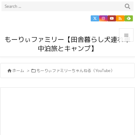


もーりぃファミリー【田舎暮らし犬連れ車
中泊旅とキャンプ】

メニュ

ホーム
>
もーりぃファミリーちゃんねる（YouTube）


サイド

前へ

次へ

検索