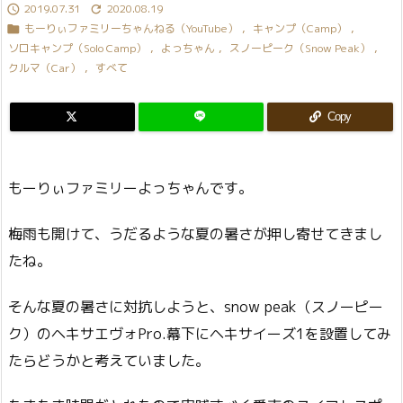
2019.07.31
2020.08.19


もーりぃファミリーちゃんねる（YouTube）
,
キャンプ（Camp）
,

ソロキャンプ（Solo Camp）
,
よっちゃん
,
スノーピーク（Snow Peak）
,
クルマ（Car）
,
すべて
Copy
もーりぃファミリーよっちゃんです。
梅雨も開けて、うだるような夏の暑さが押し寄せてきまし
たね。
そんな夏の暑さに対抗しようと、snow peak（スノーピー
ク）のヘキサエヴォPro.幕下にヘキサイーズ1を設置してみ
たらどうかと考えていました。