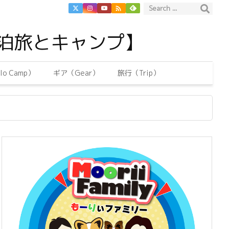

泊旅とキャンプ】
o Camp）
ギア（Gear）
旅行（Trip）