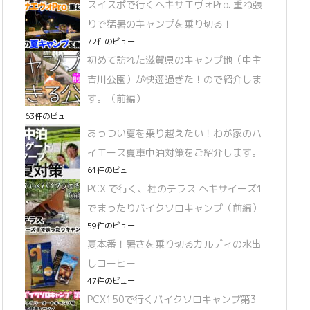
スイスポで行くヘキサエヴォPro. 重ね張
りで猛暑のキャンプを乗り切る！
72件のビュー
初めて訪れた滋賀県のキャンプ地（中主
吉川公園）が快適過ぎた！ので紹介しま
す。（前編）
63件のビュー
あっつい夏を乗り越えたい！わが家のハ
イエース夏車中泊対策をご紹介します。
61件のビュー
PCX で行く、杜のテラス ヘキサイーズ1
でまったりバイクソロキャンプ（前編）
59件のビュー
夏本番！暑さを乗り切るカルディの水出
しコーヒー
47件のビュー
PCX150で行くバイクソロキャンプ第3