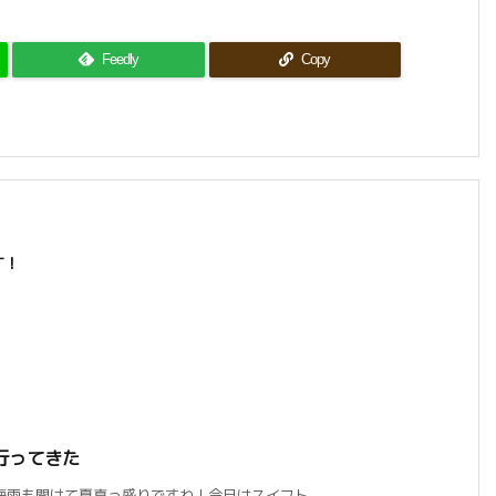
Feedly
Copy
す！
行ってきた
雨も開けて夏真っ盛りですね！今日はスイフト ...