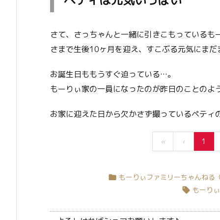
ペティは元気いっぱい
さて、さっちゃんと一緒に引きこもっているもー
さまで生後10ヶ月を迎え、すこぶる元気にまだ
お誕生日ももうすぐ迫っている…。
もーりぃ家の一員になったのが昨日のことのよ
お家に迎えた日から欠かさず撮っているペティ
«
‹
1
もーりぃファミリーちゃんねる（Y

もーりぃ
