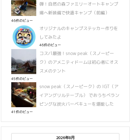
弾！自然の森ファミリーオートキャンプ
場へ新装備で快適キャンプ（前編）
46件のビュー
オリジナルのキャンプステッカー作りを
してみたよ
46件のビュー
コスパ最強！snow peak（スノーピー
ク）のアメニティドームは初心者にオス
スメのテント
45件のビュー
snow peak（スノーピーク）の IGT（ア
イアングリルテーブル） でおうちベラン
ピングな炭火バーベキューを堪能した
41件のビュー
2026年8月