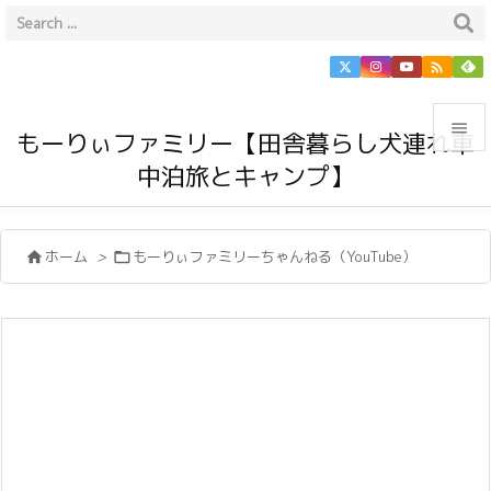


もーりぃファミリー【田舎暮らし犬連れ車
中泊旅とキャンプ】

メニュ

ホーム
>
もーりぃファミリーちゃんねる（YouTube）


サイド

前へ

次へ

検索