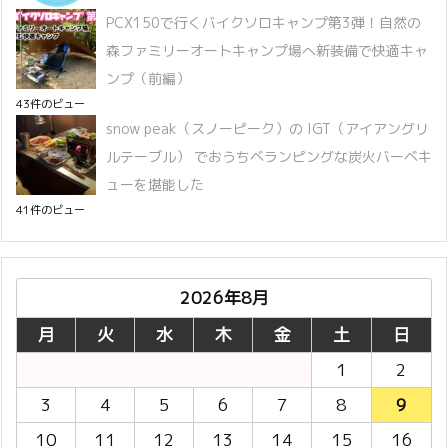
PCX150で行くバイクソロキャンプ第3弾！自然の
森ファミリーオートキャンプ場へ新装備で快適キャ
ンプ（前編）
43件のビュー
snow peak（スノーピーク）の IGT（アイアングリ
ルテーブル） でおうちベランピングな炭火バーベキ
ューを堪能した
41件のビュー
2026年8月
月
火
水
木
金
土
日
1
2
3
4
5
6
7
8
9
10
11
12
13
14
15
16