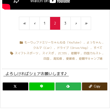
«
‹
1
2
3
›
»
もーりぃファミリーちゃんねる（YouTube）
,
よっちゃん
,

クルマ（Car）
,
ドライブ（Drive/Vlog）
,
すべて
スイフトスポーツ
,
スイスポ
,
ZC33S
,
姫鶴平
,
四国カルスト
,

四国
,
高知県
,
愛媛県
,
姫鶴平キャンプ場
よろしければシェアお願いします♪
Copy