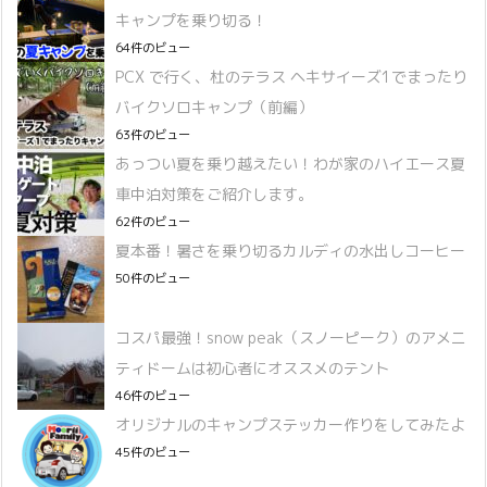
キャンプを乗り切る！
64件のビュー
PCX で行く、杜のテラス ヘキサイーズ1でまったり
バイクソロキャンプ（前編）
63件のビュー
あっつい夏を乗り越えたい！わが家のハイエース夏
車中泊対策をご紹介します。
62件のビュー
夏本番！暑さを乗り切るカルディの水出しコーヒー
50件のビュー
コスパ最強！snow peak（スノーピーク）のアメニ
ティドームは初心者にオススメのテント
46件のビュー
オリジナルのキャンプステッカー作りをしてみたよ
45件のビュー