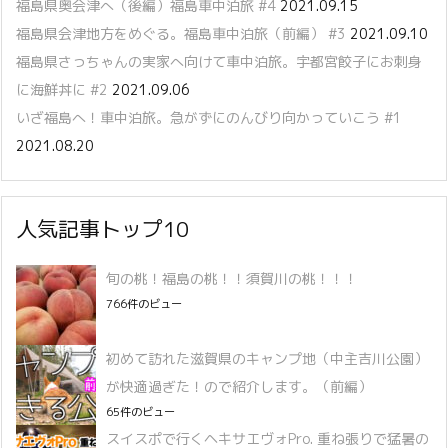
福島県奥会津へ（後編）福島車中泊旅 #4
2021.09.15
福島県会津地方をめぐる。福島車中泊旅（前編） #3
2021.09.10
福島県さっちゃんの実家へ向けて車中泊旅。宇都宮餃子にお刺身
に海鮮丼に #2
2021.09.06
いざ福島へ！車中泊旅。急がずにのんびり向かっていこう #1
2021.08.20
人気記事トップ10
旬の桃！福島の桃！！須賀川の桃！！！
766件のビュー
初めて訪れた滋賀県のキャンプ地（中主吉川公園）
が快適過ぎた！ので紹介します。（前編）
65件のビュー
スイスポで行くヘキサエヴォPro. 重ね張りで猛暑の