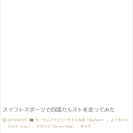
スイフトスポーツで四国カルストを走ってみた
2019.08.06
もーりぃファミリーちゃんねる（YouTube）
,
よっちゃん


,
クルマ（Car）
,
ドライブ（Drive/Vlog）
,
すべて