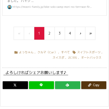
ました。 バイク ...
https://moorii-family.jp/bike-solo-camp-mori-no-terrrace-fir...
«
‹
1
2
3
4
›
»
よっちゃん
,
クルマ（Car）
,
すべて
スイフトスポーツ
,


スイスポ
,
ZC33S
,
オートバックス
よろしければシェアお願いします♪
Copy