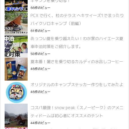
キャンプを乗り切る！
66件のビュー
PCX で行く、杜のテラス ヘキサイーズ1でまったり
バイクソロキャンプ（前編）
61件のビュー
あっつい夏を乗り越えたい！わが家のハイエース夏
車中泊対策をご紹介します。
58件のビュー
夏本番！暑さを乗り切るカルディの水出しコーヒー
46件のビュー
オリジナルのキャンプステッカー作りをしてみたよ
46件のビュー
コスパ最強！snow peak（スノーピーク）のアメニ
ティドームは初心者にオススメのテント
44件のビュー