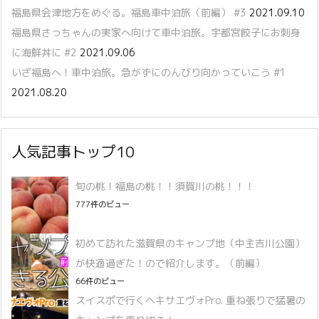
福島県会津地方をめぐる。福島車中泊旅（前編） #3
2021.09.10
福島県さっちゃんの実家へ向けて車中泊旅。宇都宮餃子にお刺身
に海鮮丼に #2
2021.09.06
いざ福島へ！車中泊旅。急がずにのんびり向かっていこう #1
2021.08.20
人気記事トップ10
旬の桃！福島の桃！！須賀川の桃！！！
777件のビュー
初めて訪れた滋賀県のキャンプ地（中主吉川公園）
が快適過ぎた！ので紹介します。（前編）
66件のビュー
スイスポで行くヘキサエヴォPro. 重ね張りで猛暑の