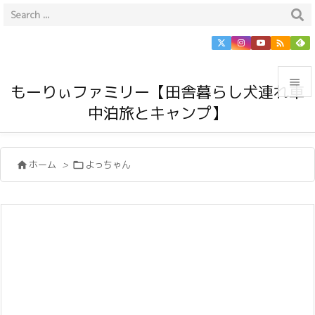


もーりぃファミリー【田舎暮らし犬連れ車
中泊旅とキャンプ】

メニュ

ホーム
>
よっちゃん


サイド

前へ

次へ

検索