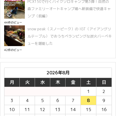
PCX150で行くバイクソロキャンプ第3弾！自然の
森ファミリーオートキャンプ場へ新装備で快適キャ
ンプ（前編）
44件のビュー
snow peak（スノーピーク）の IGT（アイアングリ
ルテーブル） でおうちベランピングな炭火バーベキ
ューを堪能した
42件のビュー
2026年8月
月
火
水
木
金
土
日
1
2
3
4
5
6
7
8
9
10
11
12
13
14
15
16