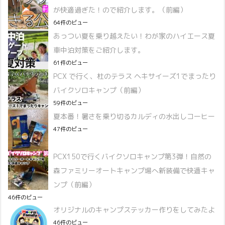
が快適過ぎた！ので紹介します。（前編）
64件のビュー
あっつい夏を乗り越えたい！わが家のハイエース夏
車中泊対策をご紹介します。
61件のビュー
PCX で行く、杜のテラス ヘキサイーズ1でまったり
バイクソロキャンプ（前編）
59件のビュー
夏本番！暑さを乗り切るカルディの水出しコーヒー
47件のビュー
PCX150で行くバイクソロキャンプ第3弾！自然の
森ファミリーオートキャンプ場へ新装備で快適キャ
ンプ（前編）
46件のビュー
オリジナルのキャンプステッカー作りをしてみたよ
46件のビュー