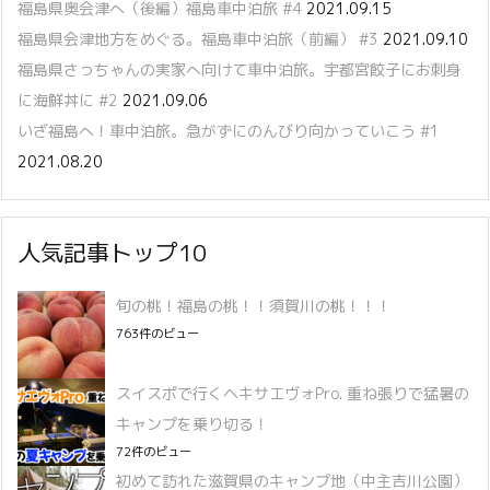
福島県奥会津へ（後編）福島車中泊旅 #4
2021.09.15
福島県会津地方をめぐる。福島車中泊旅（前編） #3
2021.09.10
福島県さっちゃんの実家へ向けて車中泊旅。宇都宮餃子にお刺身
に海鮮丼に #2
2021.09.06
いざ福島へ！車中泊旅。急がずにのんびり向かっていこう #1
2021.08.20
人気記事トップ10
旬の桃！福島の桃！！須賀川の桃！！！
763件のビュー
スイスポで行くヘキサエヴォPro. 重ね張りで猛暑の
キャンプを乗り切る！
72件のビュー
初めて訪れた滋賀県のキャンプ地（中主吉川公園）