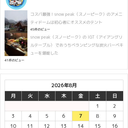
コスパ最強！snow peak（スノーピーク）のアメニ
ティドームは初心者にオススメのテント
45件のビュー
snow peak（スノーピーク）の IGT（アイアングリ
ルテーブル） でおうちベランピングな炭火バーベキ
ューを堪能した
41件のビュー
2026年8月
月
火
水
木
金
土
日
1
2
3
4
5
6
7
8
9
10
11
12
13
14
15
16