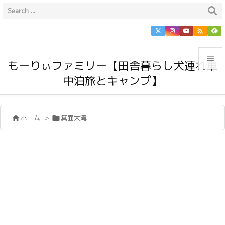


もーりぃファミリー【田舎暮らし犬連れ車
中泊旅とキャンプ】

メニュ

ホーム
>
箕面大滝


サイド

前へ

次へ

検索