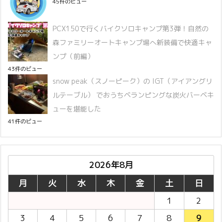
45件のビュー
PCX150で行くバイクソロキャンプ第3弾！自然の
森ファミリーオートキャンプ場へ新装備で快適キャ
ンプ（前編）
43件のビュー
snow peak（スノーピーク）の IGT（アイアングリ
ルテーブル） でおうちベランピングな炭火バーベキ
ューを堪能した
41件のビュー
2026年8月
月
火
水
木
金
土
日
1
2
3
4
5
6
7
8
9