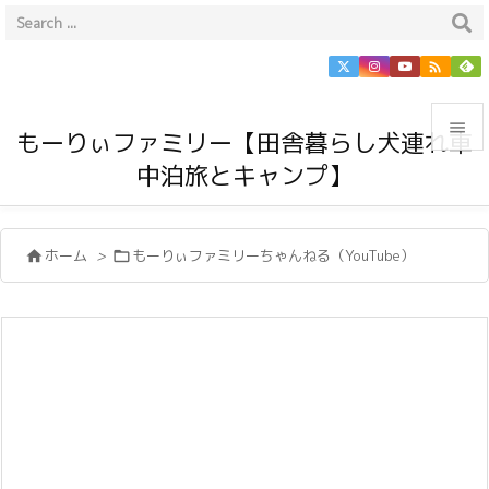


もーりぃファミリー【田舎暮らし犬連れ車
中泊旅とキャンプ】

メニュ

ホーム
>
もーりぃファミリーちゃんねる（YouTube）


サイド

前へ

次へ

検索