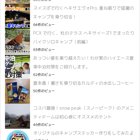
スイスポで行くヘキサエヴォPro. 重ね張りで猛暑の
キャンプを乗り切る！
64件のビュー
PCX で行く、杜のテラス ヘキサイーズ1でまったり
バイクソロキャンプ（前編）
63件のビュー
あっつい夏を乗り越えたい！わが家のハイエース夏
車中泊対策をご紹介します。
62件のビュー
夏本番！暑さを乗り切るカルディの水出しコーヒー
50件のビュー
コスパ最強！snow peak（スノーピーク）のアメニ
ティドームは初心者にオススメのテント
46件のビュー
オリジナルのキャンプステッカー作りをしてみたよ