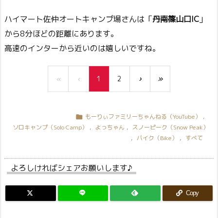
ハイマート佐仲オートキャンプ場さんは「
丹南篠山口IC
」
から8分ほどの距離にあります。
高速のインターから近いのは嬉しいですね。
«
‹
1
2
›
»
もーりぃファミリーちゃんねる（YouTube）
,

ソロキャンプ（Solo Camp）
,
よっちゃん
,
スノーピーク（Snow Peak）
,
バイク（Bike）
,
すべて
よろしければシェアお願いします♪
Copy