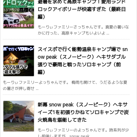
避暑を求めて高原キャンプ！愛用ランド
ロックアイボリーが快適すぎた（最終日
編）
もーりぃファミリーさっちゃんです。真夏の暑いな
かに行った、高原キャンプもいよいよ ...
スイスポで行く能勢温泉キャンプ場で sn
ow peak（スノーピーク）ヘキサダブル
張りで豪雨と戦ったソロキャンプ（前
編）
もーりぃファミリーよっちゃんです。 梅雨も開けて、うだるような夏
の暑さが押し寄せ ...
新幕 snow peak（スノーピーク）ヘキサ
イーズ1を初張りかねてソロキャンプで炭
火焼鳥を堪能してきた
もーりぃファミリーのよっちゃんです。時系列が少
し前後しますが、snow peak ...