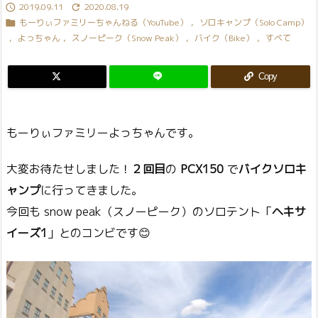
2019.09.11
2020.08.19


もーりぃファミリーちゃんねる（YouTube）
,
ソロキャンプ（Solo Camp）

,
よっちゃん
,
スノーピーク（Snow Peak）
,
バイク（Bike）
,
すべて
Copy
もーりぃファミリーよっちゃんです。
大変お待たせしました！
２回目
の
PCX150
で
バイクソロキ
ャンプ
に行ってきました。
今回も snow peak（スノーピーク）のソロテント「
ヘキサ
イーズ1
」とのコンビです😊