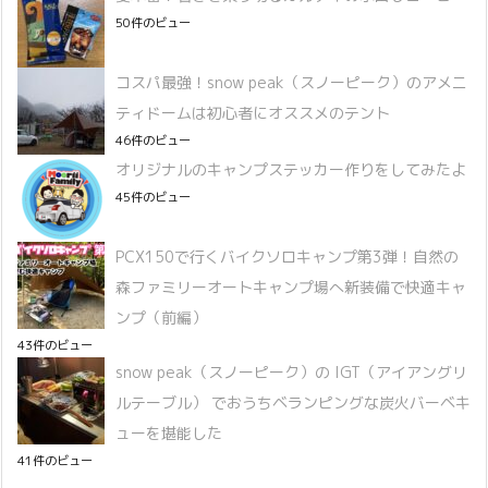
50件のビュー
コスパ最強！snow peak（スノーピーク）のアメニ
ティドームは初心者にオススメのテント
46件のビュー
オリジナルのキャンプステッカー作りをしてみたよ
45件のビュー
PCX150で行くバイクソロキャンプ第3弾！自然の
森ファミリーオートキャンプ場へ新装備で快適キャ
ンプ（前編）
43件のビュー
snow peak（スノーピーク）の IGT（アイアングリ
ルテーブル） でおうちベランピングな炭火バーベキ
ューを堪能した
41件のビュー