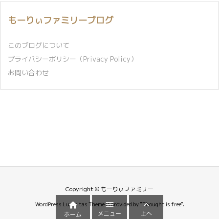
もーりぃファミリーブログ
このブログについて
プライバシーポリシー（Privacy Policy）
お問い合わせ
Copyright © もーりぃファミリー



WordPress Luxeritas Theme is provided by "
Thought is free
".
メニュー
上へ
ホーム