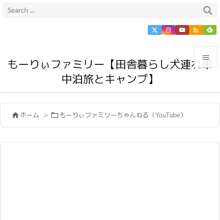


もーりぃファミリー【田舎暮らし犬連れ車
中泊旅とキャンプ】

メニュ

ホーム
>
もーりぃファミリーちゃんねる（YouTube）


サイド

前へ

次へ

検索