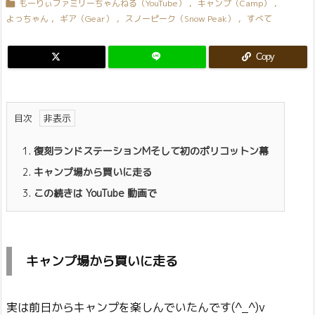
もーりぃファミリーちゃんねる（YouTube）
,
キャンプ（Camp）
,

よっちゃん
,
ギア（Gear）
,
スノーピーク（Snow Peak）
,
すべて
Copy
目次
1.
復刻ランドステーションMそして初のポリコットン幕
2.
キャンプ場から買いに走る
3.
この続きは YouTube 動画で
キャンプ場から買いに走る
実は前日からキャンプを楽しんでいたんです(^_^)v