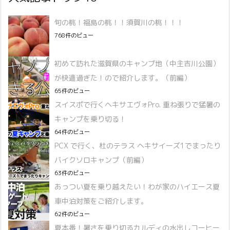
旬の桃！福島の桃！！須賀川の桃！！！
768件のビュー
初めて訪れた滋賀県のキャンプ地（中主吉川公園）
が快適過ぎた！ので紹介します。（前編）
65件のビュー
スイスポで行くヘキサエヴォPro. 重ね張りで猛暑の
キャンプを乗り切る！
64件のビュー
PCX で行く、杜のテラス ヘキサイーズ1でまったり
バイクソロキャンプ（前編）
63件のビュー
あっつい夏を乗り越えたい！わが家のハイエース夏
車中泊対策をご紹介します。
62件のビュー
夏本番！暑さを乗り切るカルディの水出しコーヒー