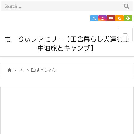


もーりぃファミリー【田舎暮らし犬連れ車
中泊旅とキャンプ】

メニュ

ホーム
>
よっちゃん


サイド

前へ

次へ

検索