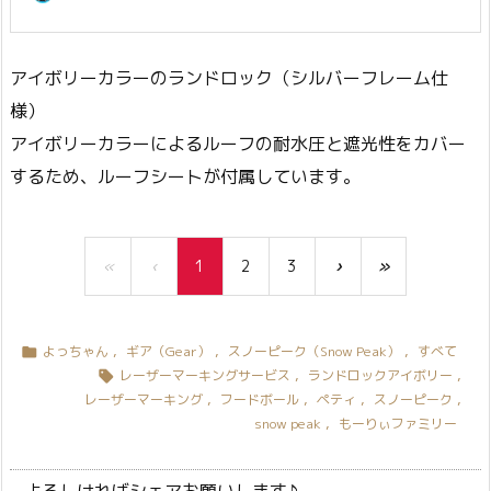
アイボリーカラーのランドロック（シルバーフレーム仕
様）
アイボリーカラーによるルーフの耐水圧と遮光性をカバー
するため、ルーフシートが付属しています。
«
‹
1
2
3
›
»
よっちゃん
,
ギア（Gear）
,
スノーピーク（Snow Peak）
,
すべて

レーザーマーキングサービス
,
ランドロックアイボリー
,

レーザーマーキング
,
フードボール
,
ペティ
,
スノーピーク
,
snow peak
,
もーりぃファミリー