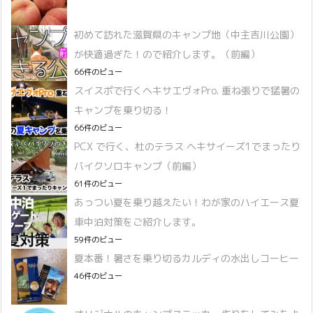
初めて訪れた滋賀県のキャンプ地（中主吉川公園）
が快適過ぎた！ので紹介します。（前編）
66件のビュー
スイスポで行くヘキサエヴォPro. 重ね張りで猛暑の
キャンプを乗り切る！
66件のビュー
PCX で行く、杜のテラス ヘキサイーズ1でまったり
バイクソロキャンプ（前編）
61件のビュー
あっつい夏を乗り越えたい！わが家のハイエース夏
車中泊対策をご紹介します。
59件のビュー
夏本番！暑さを乗り切るカルディの水出しコーヒー
46件のビュー