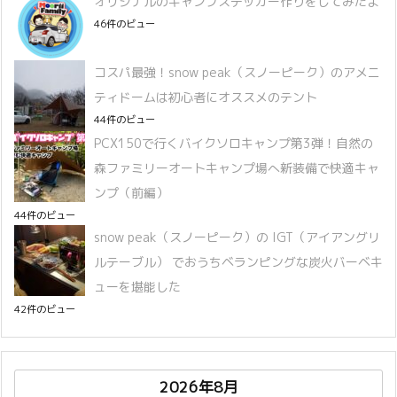
オリジナルのキャンプステッカー作りをしてみたよ
46件のビュー
コスパ最強！snow peak（スノーピーク）のアメニ
ティドームは初心者にオススメのテント
44件のビュー
PCX150で行くバイクソロキャンプ第3弾！自然の
森ファミリーオートキャンプ場へ新装備で快適キャ
ンプ（前編）
44件のビュー
snow peak（スノーピーク）の IGT（アイアングリ
ルテーブル） でおうちベランピングな炭火バーベキ
ューを堪能した
42件のビュー
2026年8月