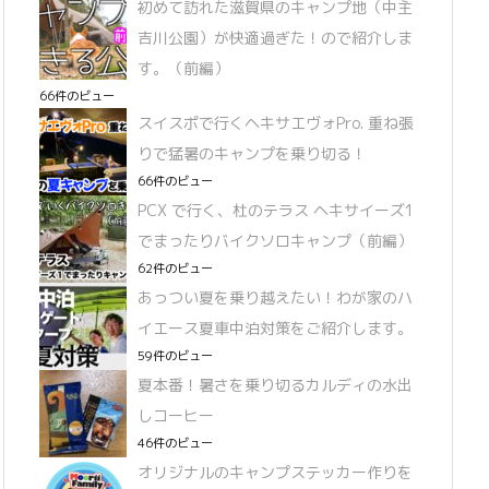
初めて訪れた滋賀県のキャンプ地（中主
吉川公園）が快適過ぎた！ので紹介しま
す。（前編）
66件のビュー
スイスポで行くヘキサエヴォPro. 重ね張
りで猛暑のキャンプを乗り切る！
66件のビュー
PCX で行く、杜のテラス ヘキサイーズ1
でまったりバイクソロキャンプ（前編）
62件のビュー
あっつい夏を乗り越えたい！わが家のハ
イエース夏車中泊対策をご紹介します。
59件のビュー
夏本番！暑さを乗り切るカルディの水出
しコーヒー
46件のビュー
オリジナルのキャンプステッカー作りを