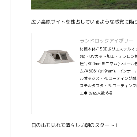
広い高原サイトを独占しているような感覚に陥
ランドロックアイボリー
材質本体/150Dポリエステルオ
部)・UVカット加工・テフロン
圧1,800mmミニマム(ウォー
ム/A6061(φ19mm)、イン
ルオックス・PUコーティング耐水
ステルタフタ・PUコーティング
工● 対応人数 6名
日の出も見れて清々しい朝のスタート！