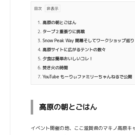
目次
1.
高原の朝とごはん
2.
タープ２重張りに挑戦
3.
Snow Peak Way 開幕そしてワークショップ巡り
4.
高原サイトに広がるテントの数々
5.
夕食は簡単おいしいコレ！
6.
焚き火の時間
7.
YouTube もーりぃファミリーちゃんねるで公開
高原の朝とごはん
イベント開催の地、ここ滋賀県のマキノ高原キ