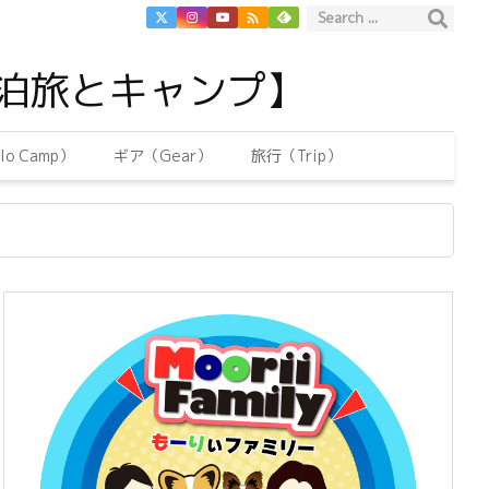

泊旅とキャンプ】
o Camp）
ギア（Gear）
旅行（Trip）