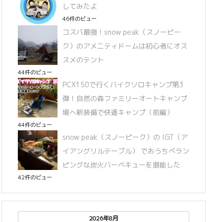
してみたよ
46件のビュー
コスパ最強！snow peak（スノーピー
ク）のアメニティドームは初心者にオス
スメのテント
44件のビュー
PCX150で行くバイクソロキャンプ第3
弾！自然の森ファミリーオートキャンプ
場へ新装備で快適キャンプ（前編）
44件のビュー
snow peak（スノーピーク）の IGT（ア
イアングリルテーブル） でおうちベラン
ピングな炭火バーベキューを堪能した
42件のビュー
2026年8月