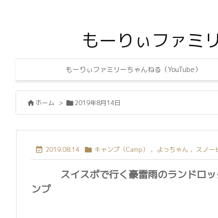
もーりぃファミ
もーりぃファミリーちゃんねる（YouTube）
ホーム
>
2019年8月14日


2019.08.14
キャンプ（Camp）
,
よっちゃん
,
スノーピ


スイスポで行く豪雷雨のランドロッ
ンプ