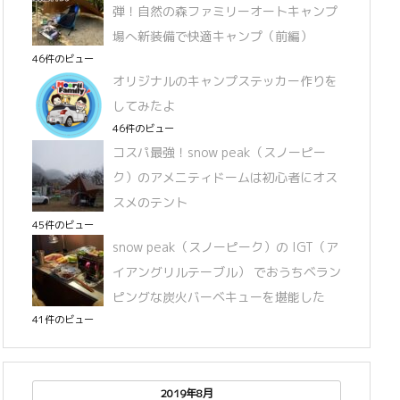
弾！自然の森ファミリーオートキャンプ
場へ新装備で快適キャンプ（前編）
46件のビュー
オリジナルのキャンプステッカー作りを
してみたよ
46件のビュー
コスパ最強！snow peak（スノーピー
ク）のアメニティドームは初心者にオス
スメのテント
45件のビュー
snow peak（スノーピーク）の IGT（ア
イアングリルテーブル） でおうちベラン
ピングな炭火バーベキューを堪能した
41件のビュー
2019年8月