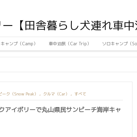
リー【田舎暮らし犬連れ車中
キャンプ（Camp）
車中泊旅（Car Trip）
ソロキャンプ（Sol
ーク（Snow Peak）
,
クルマ（Car）
,
すべて
クアイボリーで丸山県民サンビーチ海岸キャ