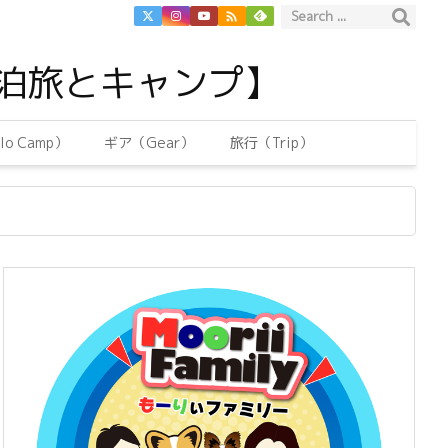

泊旅とキャンプ】
o Camp）
ギア（Gear）
旅行（Trip）