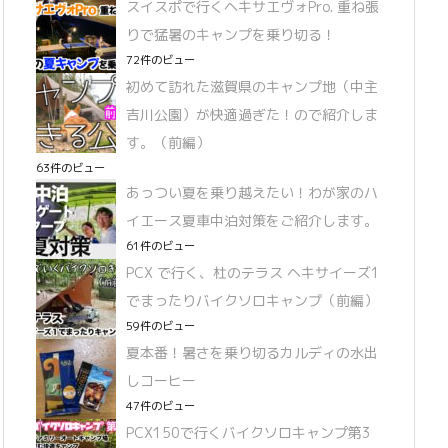
スイスポで行くヘキサエヴォPro. 重ね張
りで猛暑のキャンプを乗り切る！
72件のビュー
初めて訪れた滋賀県のキャンプ地（中主
吉川公園）が快適過ぎた！ので紹介しま
す。（前編）
63件のビュー
あっつい夏を乗り越えたい！わが家のハ
イエース夏車中泊対策をご紹介します。
61件のビュー
PCX で行く、杜のテラス ヘキサイーズ1
でまったりバイクソロキャンプ（前編）
59件のビュー
夏本番！暑さを乗り切るカルディの水出
しコーヒー
47件のビュー
PCX150で行くバイクソロキャンプ第3