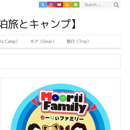

泊旅とキャンプ】
o Camp）
ギア（Gear）
旅行（Trip）