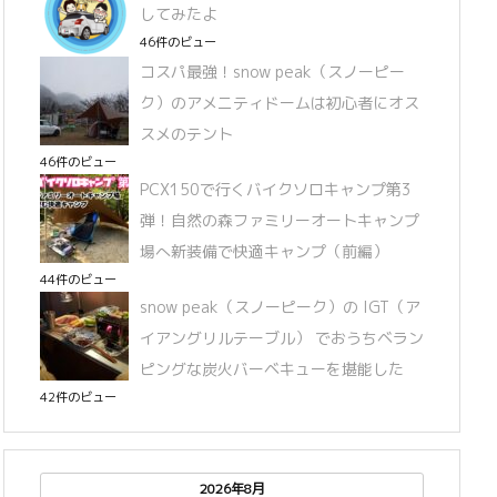
してみたよ
46件のビュー
コスパ最強！snow peak（スノーピー
ク）のアメニティドームは初心者にオス
スメのテント
46件のビュー
PCX150で行くバイクソロキャンプ第3
弾！自然の森ファミリーオートキャンプ
場へ新装備で快適キャンプ（前編）
44件のビュー
snow peak（スノーピーク）の IGT（ア
イアングリルテーブル） でおうちベラン
ピングな炭火バーベキューを堪能した
42件のビュー
2026年8月