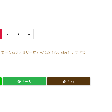
2
›
»
もーりぃファミリーちゃんねる（YouTube）
,
すべて

Feedly
Copy