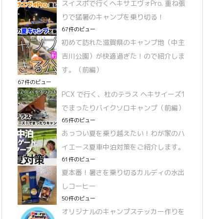
スイスポで行くヘキサエヴォPro. 重ね張
りで猛暑のキャンプを乗り切る！
67件のビュー
初めて訪れた滋賀県のキャンプ地（中主
吉川公園）が快適過ぎた！ので紹介しま
す。（前編）
67件のビュー
PCX で行く、杜のテラス ヘキサイーズ1
でまったりバイクソロキャンプ（前編）
65件のビュー
あっつい夏を乗り越えたい！わが家のハ
イエース夏車中泊対策をご紹介します。
61件のビュー
夏本番！暑さを乗り切るカルディの水出
しコーヒー
50件のビュー
オリジナルのキャンプステッカー作りを