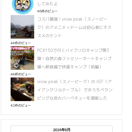
してみたよ
46件のビュー
コスパ最強！snow peak（スノーピー
ク）のアメニティドームは初心者にオス
スメのテント
44件のビュー
PCX150で行くバイクソロキャンプ第3
弾！自然の森ファミリーオートキャンプ
場へ新装備で快適キャンプ（前編）
44件のビュー
snow peak（スノーピーク）の IGT（ア
イアングリルテーブル） でおうちベラン
ピングな炭火バーベキューを堪能した
42件のビュー
2026年8月