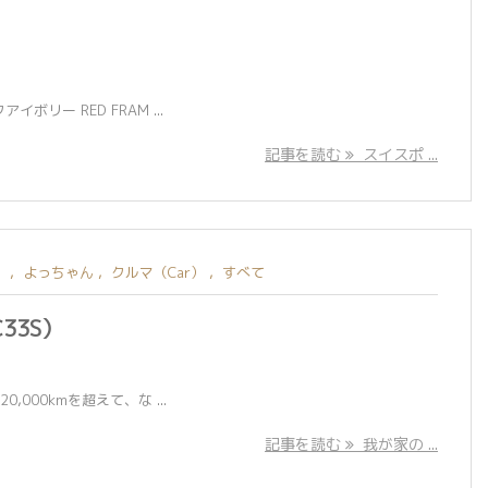
ー RED FRAM ...
記事を読む
スイスポ ...
）
,
よっちゃん
,
クルマ（Car）
,
すべて
33S）
00kmを超えて、な ...
記事を読む
我が家の ...