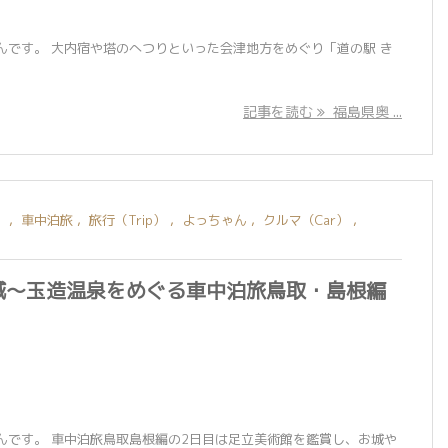
んです。 大内宿や塔のへつりといった会津地方をめぐり「道の駅 き
記事を読む
福島県奥 ...
）
,
車中泊旅
,
旅行（Trip）
,
よっちゃん
,
クルマ（Car）
,
城〜玉造温泉をめぐる車中泊旅鳥取・島根編
んです。 車中泊旅鳥取島根編の2日目は足立美術館を鑑賞し、お城や