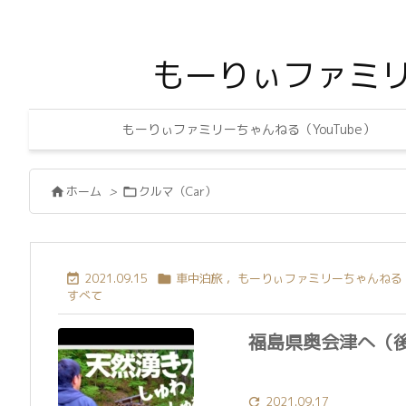
もーりぃファミ
もーりぃファミリーちゃんねる（YouTube）
ホーム
>
クルマ（Car）


2021.09.15
車中泊旅
,
もーりぃファミリーちゃんねる（Y


すべて
福島県奥会津へ（後
2021.09.17
