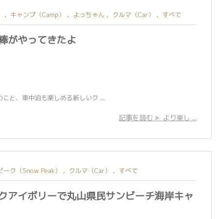
）
,
キャンプ（Camp）
,
よっちゃん
,
クルマ（Car）
,
すべて
棒がやってきたよ
と、車中泊も楽しめる新しいク ...
記事を読む
より楽し ...
ーク（Snow Peak）
,
クルマ（Car）
,
すべて
クアイボリーで丸山県民サンビーチ海岸キャ