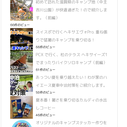
初めて訪れた滋賀県のキャンプ地（中主
吉川公園）が快適過ぎた！ので紹介しま
す。（前編）
66件のビュー
スイスポで行くヘキサエヴォPro. 重ね張
りで猛暑のキャンプを乗り切る！
66件のビュー
PCX で行く、杜のテラス ヘキサイーズ1
でまったりバイクソロキャンプ（前編）
61件のビュー
あっつい夏を乗り越えたい！わが家のハ
イエース夏車中泊対策をご紹介します。
58件のビュー
夏本番！暑さを乗り切るカルディの水出
しコーヒー
46件のビュー
オリジナルのキャンプステッカー作りを