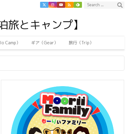

泊旅とキャンプ】
o Camp）
ギア（Gear）
旅行（Trip）