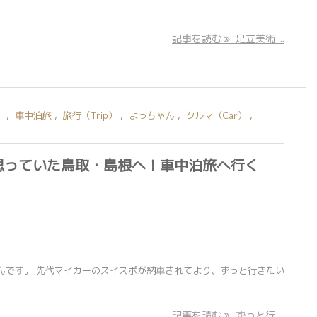
記事を読む
足立美術 ...
）
,
車中泊旅
,
旅行（Trip）
,
よっちゃん
,
クルマ（Car）
,
思っていた鳥取・島根へ！車中泊旅へ行く
んです。 先代マイカーのスイスポが納車されてより、ずっと行きたい
記事を読む
ずっと行 ...