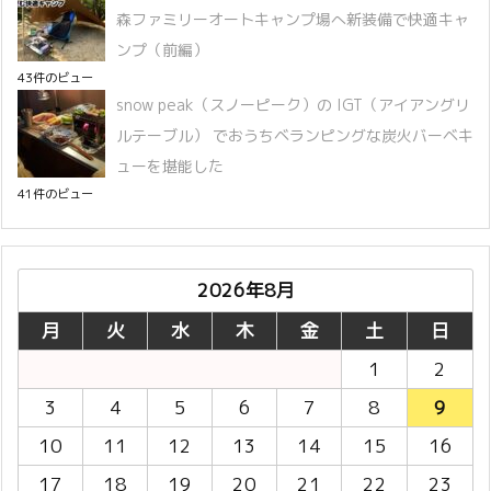
森ファミリーオートキャンプ場へ新装備で快適キャ
ンプ（前編）
43件のビュー
snow peak（スノーピーク）の IGT（アイアングリ
ルテーブル） でおうちベランピングな炭火バーベキ
ューを堪能した
41件のビュー
2026年8月
月
火
水
木
金
土
日
1
2
3
4
5
6
7
8
9
10
11
12
13
14
15
16
17
18
19
20
21
22
23