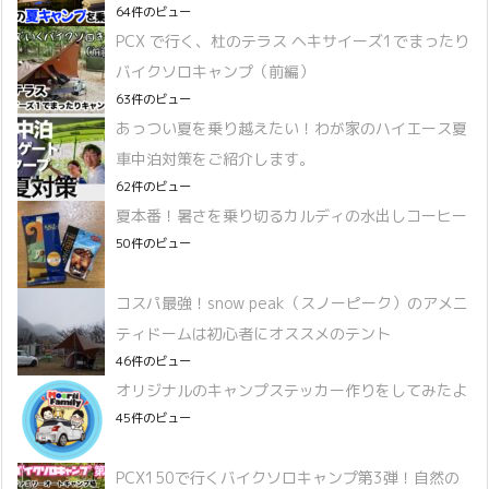
64件のビュー
PCX で行く、杜のテラス ヘキサイーズ1でまったり
バイクソロキャンプ（前編）
63件のビュー
あっつい夏を乗り越えたい！わが家のハイエース夏
車中泊対策をご紹介します。
62件のビュー
夏本番！暑さを乗り切るカルディの水出しコーヒー
50件のビュー
コスパ最強！snow peak（スノーピーク）のアメニ
ティドームは初心者にオススメのテント
46件のビュー
オリジナルのキャンプステッカー作りをしてみたよ
45件のビュー
PCX150で行くバイクソロキャンプ第3弾！自然の