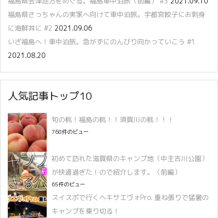
福島県会津地方をめぐる。福島車中泊旅（前編） #3
2021.09.10
福島県さっちゃんの実家へ向けて車中泊旅。宇都宮餃子にお刺身
に海鮮丼に #2
2021.09.06
いざ福島へ！車中泊旅。急がずにのんびり向かっていこう #1
2021.08.20
人気記事トップ10
旬の桃！福島の桃！！須賀川の桃！！！
768件のビュー
初めて訪れた滋賀県のキャンプ地（中主吉川公園）
が快適過ぎた！ので紹介します。（前編）
65件のビュー
スイスポで行くヘキサエヴォPro. 重ね張りで猛暑の
キャンプを乗り切る！