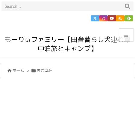


もーりぃファミリー【田舎暮らし犬連れ車
中泊旅とキャンプ】

メニュ

ホーム
>
古岩屋荘


サイド

前へ

次へ

検索